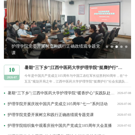
护理学院党委开展树立和践行正确政绩观专题党
课
暑期“三下乡”|江西中医药大学护理学院“挺膺护行”实践队开展暑期社会实践活动
10
今年是中国共产党成立105周年与中国工农红军长征胜利90周年，在“十
2026-07
五五”规划开局之年，江西中医药大学护理学院“挺膺护行”社会实践队积
极响应全省“建功‘十五五’·青春为中国式现代化挺膺担当”的号召，于7月6
暑期“三下乡”| 江西中医药大学护理学院“暖香护心”实践队赴孝谦文化中心开展暑期实践活动
日至8日奔赴丰城市及湾里管理局基层一线，开展暑期“三下乡”社会实
2026-07-08
践，在红土沃野上践行挺膺担当的青春誓言。队员们走出校园、扎根乡
护理学院开展庆祝中国共产党成立105周年“七一”系列活动
2026-07-06
土，在红色旧址感悟初心，在乡间敬老院传递温暖，在基层卫生院聆听坚
守，以青春...
护理学院党委开展树立和践行正确政绩观专题党课
2026-07-03
护理学院组织集中观看庆祝中国共产党成立105周年大会直播
2026-07-02