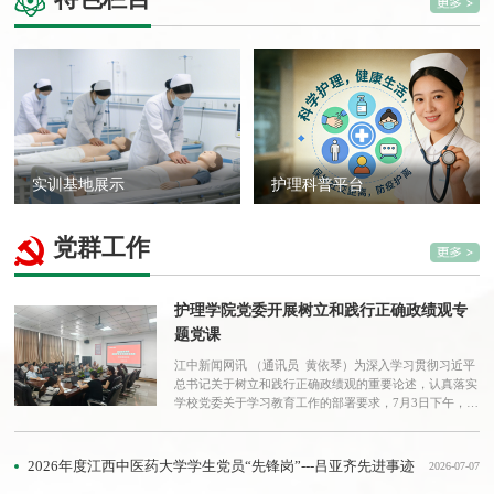
实训基地展示
护理科普平台
党群工作
护理学院党委开展树立和践行正确政绩观专
题党课
江中新闻网讯 （通讯员 黄依琴）为深入学习贯彻习近平
总书记关于树立和践行正确政绩观的重要论述，认真落实
学校党委关于学习教育工作的部署要求，7月3日下午，护
理学院党委在学院会议室举办“以正确政绩观推动护理教
育高质量发展”专题党课。党课由学院党委书记主讲，学
院全体教工党员参加。党课以“以正确政绩观推动护理教
2026年度江西中医药大学学生党员“先锋岗”---吕亚齐先进事迹
2026-07-07
育高质量发展”为主题，围绕三个主要方面展开：一是重