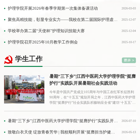
护理学院开展2026年春季学期第一次集体备课活动
2026-03-03
聚焦高精技能，彰显专业实力——我校在第二届国际护理虚实结合创新赛中再获殊荣
2025-12-07
学校举办第二届“天使杯”护理知识技能大赛
2025-12-04
护理学院召开2025年10月教学工作例会
2025-10-17
学生工作
暑期“三下乡”|江西中医药大学护理学院“挺膺
护行”实践队开展暑期社会实践活动
今年是中国共产党成立105周年与中国工农红军长征胜利
90周年，在“十五五”规划开局之年，江西中医药大学护理
学院“挺膺护行”社会实践队积极响应全省“建功‘十五五’·
青春为中国式现代化挺膺担当”的号召，于7月6日至8日奔
赴丰城市及湾里管理局基层一线，开展暑期“三下乡”社会
实践，在红土沃野上践行挺膺担当的青春誓言。队员们走
暑期“三下乡”|江西中医药大学护理学院“挺膺护行”实践队开展暑期社会实践活动
2026-07-10
出校园、扎根乡土，在红色旧址感悟初心，在乡间敬老院
传递温暖，在基层卫生院聆听坚守，以青春...
致敬白衣天使 绽放青春芳华 | 我校顺利开展“挺膺担当护健康，青春奋斗报国强”——5·12国际护士节创意集市主题活动
2026-05-13