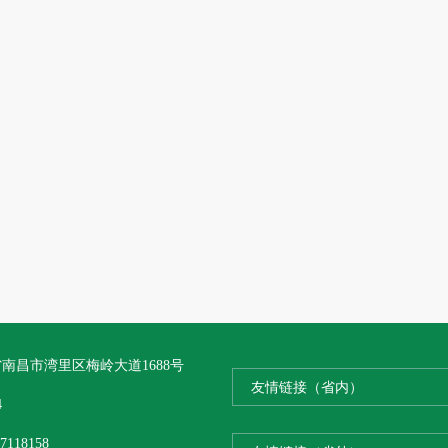
南昌市湾里区梅岭大道1688号
友情链接（省内）
4
7118158