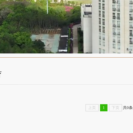
育
上页
1
下页
共0条